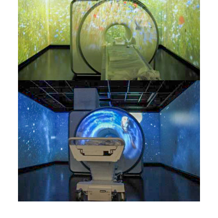
RetroSHIELD
RoomUNITS
HF-Ausstattung
Elektromagnetische
Kabinentür
Körperschall-Entkopplung
Luftschall-Reduktion
HF-Kabinendesign
Licht-Installationen