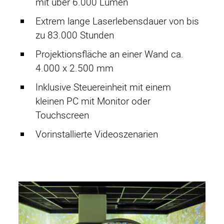
mit über 6.000 Lumen
Service
Extrem lange Laserlebensdauer von bis
Aktive Kompensation
zu 83.000 Stunden
Impressum
Projektionsfläche an einer Wand ca.
4.000 x 2.500 mm
Datenschutz
Inklusive Steuereinheit mit einem
AGB
kleinen PC mit Monitor oder
Touchscreen
Vorinstallierte Videoszenarien
HF-Kabinen
CopperSHIELD
SteelSHIELD
AluSHIELD