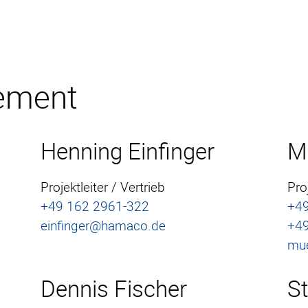
ement
Henning Einfinger
Mi
Projektleiter / Vertrieb
Proj
+49 162 2961-322
+49
einfinger@hamaco.de
+49
mue
Dennis Fischer
St