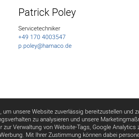
Patrick Poley
Servicetechniker
+49 170 4003547
p.poley@hamaco.de
 um unsere Website zuverlässig bereitzustellen und zu
ngsverhalten zu analysieren und unsere Marketingmaß
 zur Verwaltung von Website-Tags, Google Analytics 
Werbung. Mit Ihrer Zustimmung können dabei persone