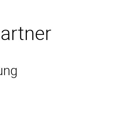
artner
ung