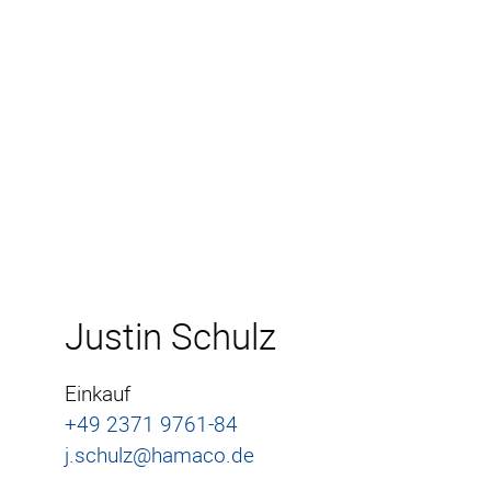
Aktive Kompensation
A
HF-Ausstattung
HF
Elektromagnetische
Kabinentür
Körperschall-
Entkopplung
Justin Schulz
Luftschall-Reduktion
Einkauf
+49 2371 9761-84
j.schulz@hamaco.de