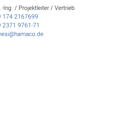
.-Ing. / Projektleiter / Vertrieb
9 174 2167699
 2371 9761‑71
nesi@hamaco.de
mpressum
tenschutz