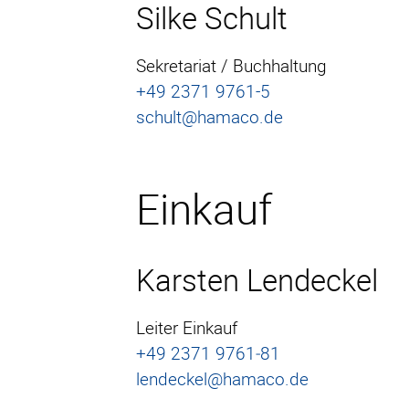
Silke Schult
Ansprechpartner
Sekretariat / Buchhaltung
+49 2371 9761-5
HF-Kabinen
schult@hamaco.de
CopperSHIELD
SteelSHIELD
Einkauf
AluSHIELD
RetroSHIELD
Karsten Lendeckel
RoomUNITS
Leiter Einkauf
+49 2371 9761‑81
lendeckel@hamaco.de