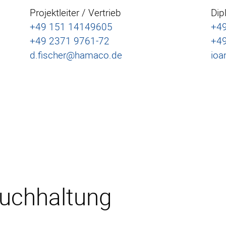
Projektleiter / Vertrieb
Dipl
+49 151 14149605
+4
+49 2371 9761-72
+49
d.fischer@hamaco.de
ioa
Buchhaltung
Projekte
I
Service
Da