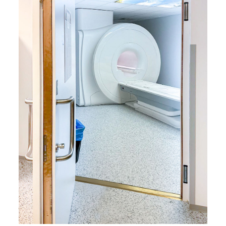
RetroSHIELD
RoomUNITS
RF Équipement
Porte de cabine
électromagnétique
Découplage des bruits de
structure
Réduction des bruits aériens
Conception d'une cabine RF
Installations lumineuses
Divertissement
Cinéma 360° Entertainment