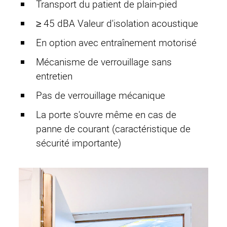
HAMACO
Transport du patient de plain-pied
Contact
≥ 45 dBA Valeur d'isolation acoustique
Projets
En option avec entraînement motorisé
Services
Mécanisme de verrouillage sans
Compensation active
entretien
Mentions légales
Pas de verrouillage mécanique
Protection des données
La porte s'ouvre même en cas de
Conditions générales de vente
panne de courant (caractéristique de
sécurité importante)
Cage de Faraday
CopperSHIELD
SteelSHIELD
AluSHIELD