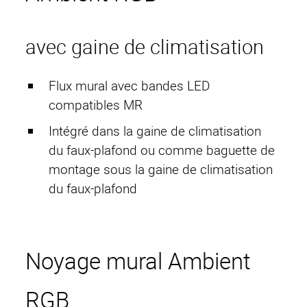
avec gaine de climatisation
Page d'accueil
HAMACO
Flux mural avec bandes LED
Contact
compatibles MR
Projets
Intégré dans la gaine de climatisation
Services
du faux-plafond ou comme baguette de
Compensation active
montage sous la gaine de climatisation
Mentions légales
du faux-plafond
Protection des données
Conditions générales de vente
Noyage mural Ambient
Cage de Faraday
RGB