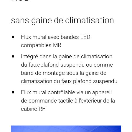
CopperSHIELD
SteelSHIELD
sans gaine de climatisation
AluSHIELD
RetroSHIELD
Flux mural avec bandes LED
RoomUNITS
compatibles MR
Intégré dans la gaine de climatisation
RF Équipement
du faux-plafond suspendu ou comme
Porte de cabine
barre de montage sous la gaine de
électromagnétique
climatisation du faux-plafond suspendu
Découplage des bruits de
Flux mural contrôlable via un appareil
structure
de commande tactile à l'extérieur de la
cabine RF
Réduction des bruits aériens
Conception d'une cabine RF